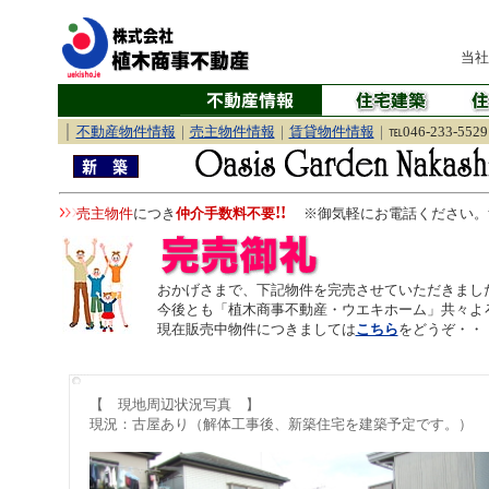
当社
｜
不動産物件情報
｜
売主物件情報
｜
賃貸物件情報
｜
℡046-233-5529
!!
売主物件
につき
仲介手数料不要
※御気軽にお電話ください。
おかげさまで、下記物件を完売させていただきまし
今後とも「植木商事不動産・ウエキホーム」共々よ
現在販売中物件につきましては
こちら
をどうぞ・・
【 現地周辺状況写真 】
現況：古屋あり（解体工事後、新築住宅を建築予定です。）